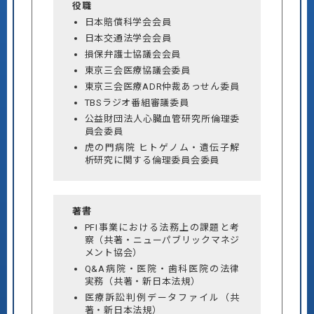
役職
日本賠償科学会会員
日本交通法学会会員
損保弁護士協議会会員
東京三会医療協議会委員
東京三会医療ADR仲裁あっせん委員
TBSラジオ番組審議委員
公益財団法人心臓血管研究所倫理委
員会委員
虎の門病院 ヒトゲノム・遺伝子解
析研究に関する倫理委員会委員
著書
PFI事業における法務上の課題と考
察（共著・ニューパブリックマネジ
メント協会）
Q&A病院・医院・歯科医院の法律
実務（共著・新日本法規）
医療訴訟判例データファイル（共
著・新日本法規）